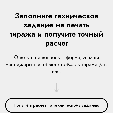
И. Растеряева
Заполните техническое
6
Иллюстрированные книги различных форматов для
сравнения
задание на печать
7
Книга "Вымыть слона" Зеэвы Никберг
тиража и получите точный
расчет
8
Книга В. Семисалова "Деньга"
9
Книги в твердом переплете от издательства
Ответьте на вопросы в форме, а наши
менеджеры посчитают стоимость тиража для
вас.
Получить расчет по техническому заданию