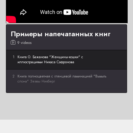
Примеры напечатанных книг
9 videos
1
Книга О. Бажанова "Женщины-кошки" с
иллюстрациями Никаса Сафронова
2
Книга полноцветная с глянцевой ламинацией "Вымыть
слона" Зеэвы Никберг
3
Книги Альберта Сафина "Взрослые истории" и
"Личная эффективность"
4
Книга К. Похила "Практики парадокса"
5
Книга известного русского барда "Это чё за балаган"