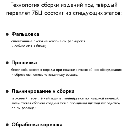
Технология сборки изданий под твёрдый
переплёт 7БЦ состоит из следующих этапов:
Фальцовка
отпечатанные листовые компоненты фальцуются
и собираются в блоки;
Прошивка
блоки собираются в тетради при помощи ниткошвейного оборудования
и обрезаются согласно заданному формату;
Ламинирование и сборка
картонный переплётный модуль ламинируется полимерной пленкой,
затем готовая обложка соединяется с прошитыми листами посредством
ленты форзаца;
Обработка корешка