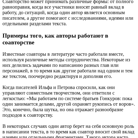
Соавторство может принимать различные формы: от полного
равноправия, когда все участники вносят равный вклад в
работу, до ситуаций, когда один автор является основным
писателем, а другие помогают с исследованиями, идеями или
отдельными разделами текста.
Примеры того, как авторы работают в
соавторстве
Известные соавторы в литературе часто работали вместе,
используя различные методы сотрудничества. Некоторые из
них делились задачами по написанию разных глав или
персонажей, в то время как другие работали над одним и тем
же текстом, поочередно редактируя и дополняя его.
Когда писателей Ильфа и Петрова спросили, как они
управляют совместным творчеством, они ответили с
легкостью: «Мы работаем по системе братьев Гонкуров: пока
один занимается делами, другой охраняет рукопись от воров».
Это, конечно, была шутка, но она отражает разнообразие
подходов к соавторству.
В некоторых случаях один автор берет на себя основную роль
в написании текста, в то время как соавтор вносит свой вклад
идеями или отдельными фрагментами. Такого автора часто