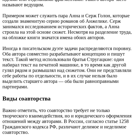
называют ведущим.
Примером может служить пара Анна и Серж Голон, которые
создали знаменитую серию романов об Анжелике. Серж
занимался исследованием исторических фактов, а Анна
строила на этой основе сюжет. Несмотря на разделение труда,
на обложке книги значатся имена обоих авторов.
Иногда в писательском дуэте задачи распределяются поровну.
Оба автора совместно разрабатывают концепцию и пишут
текст. Такой метод использовали братья Стругацкие: один
набирал текст на печатной машинке, в то время как другой
гулял рядом и размышлял над сюжетом. Они не представляли
себе работы по отдельности, и в их случае нельзя было
выделить старшего автора — оба были равноправными
партнерами.
Виды соавторства
Важно отметить, что соавторство требует не только
творческого взаимодействия, но и юридического оформления
отношений между авторами. В России, согласно статье 1258
Гражданского кодекса РФ, различают делимое и неделимое
соавторство.